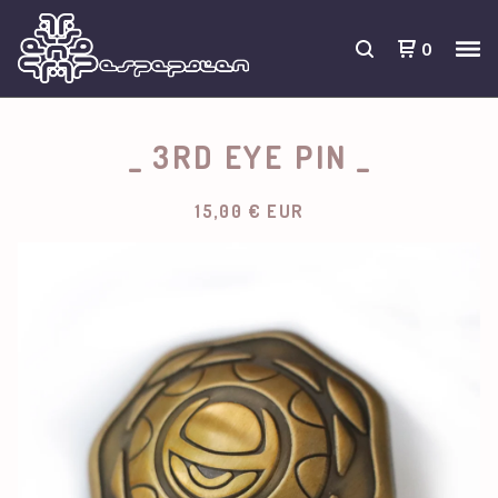
0
_ 3RD EYE PIN _
15,00
€
EUR